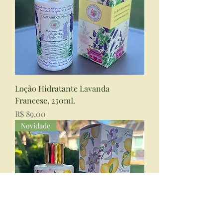
Loção Hidratante Lavanda
Francese, 250mL
Preço
R$ 89,00
Novidade