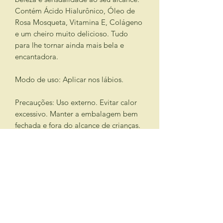
Contém Ácido Hialurônico, Óleo de
Rosa Mosqueta, Vitamina E, Colágeno
e um cheiro muito delicioso. Tudo
para lhe tornar ainda mais bela e
encantadora.
Modo de uso: Aplicar nos lábios.
Precauções: Uso externo. Evitar calor
excessivo. Manter a embalagem bem
fechada e fora do alcance de crianças.
ATENDIMENTO
atendimento@la-bourdonnais.com
Fones
+5511 3086 3800
/
2368 8587
Whatsapp
+5511 94190 6499
LOJA FÍSICA