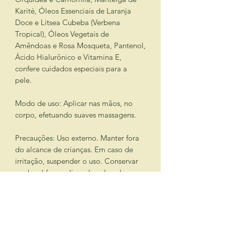
Karité, Óleos Essenciais de Laranja
Doce e Litsea Cubeba (Verbena
Tropical), Óleos Vegetais de
Amêndoas e Rosa Mosqueta, Pantenol,
Ácido Hialurônico e Vitamina E,
confere cuidados especiais para a
pele.
Modo de uso: Aplicar nas mãos, no
corpo, efetuando suaves massagens.
Precauções: Uso externo. Manter fora
do alcance de crianças. Em caso de
irritação, suspender o uso. Conservar
em local fresco, livre do calor, da
umidade e da luz solar. Não ingerir.